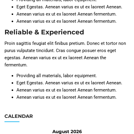
Eget Egestas. Aenean varius ex ut ex laoreet Aenean.
Aenean varius ex ut ex laoreet Aenean fermentum.
Aenean varius ex ut ex laoreet Aenean fermentum.
Reliable & Experienced
Proin sagittis feugiat elit finibus pretium. Donec et tortor non
purus vulputate tincidunt. Cras congue posuer eros eget
egestas. Aenean varius ex ut ex laoreet Aenean the
fermentum.
Providing all materials, labor equipment.
Eget Egestas. Aenean varius ex ut ex laoreet Aenean.
Aenean varius ex ut ex laoreet Aenean fermentum.
Aenean varius ex ut ex laoreet Aenean fermentum.
CALENDAR
August 2026