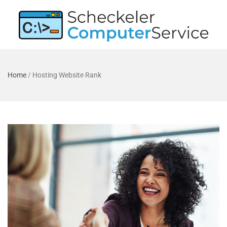
Home
/
Hosting Website Rank